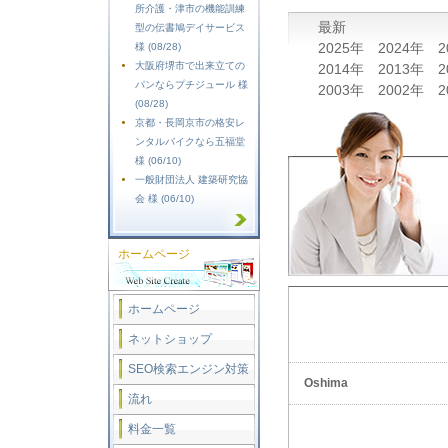
所介護・津市の機能訓練
最新
型の伝書鳩デイサービス
2025年
2024年
2
様 (08/28)
大阪府堺市で出来立ての
2014年
2013年
2
パンならプチジュール 様
2003年
2002年
2
(08/28)
京都・長岡京市の格安レ
ンタルバイクなら五福堂
様 (06/10)
一般財団法人 建築研究協
会 様 (06/10)
ホームページ
ホームページ
ネットショップ
SEO検索エンジン対策
Oshima
流れ
料金一覧