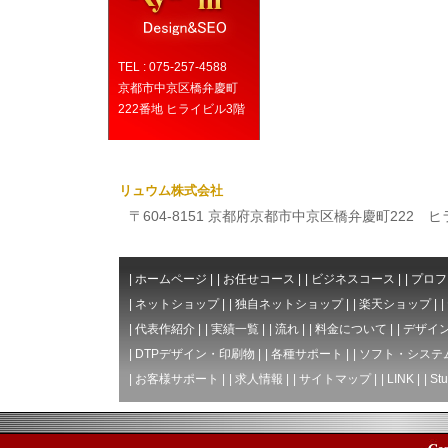
TEL : 075-257-4588
京都市中京区橋弁慶町
222番地 ヒライビル3階
リュウム株式会社
〒604-8151 京都府京都市中京区橋弁慶町222 ヒライビ
|
ホームページ
|
|
お任せコース
|
|
ビジネスコース
|
|
プロフ
|
ネットショップ
|
|
独自ネットショップ
|
|
楽天ショップ
|
|
|
代表作紹介
|
|
実績一覧
|
|
流れ
|
|
料金について
|
|
デザイン
|
DTPデザイン・印刷物
|
|
各種サポート
|
|
ソフト・システ
|
お客様サポート
|
|
求人情報
|
|
サイトマップ
|
|
LINK
|
|
Stu