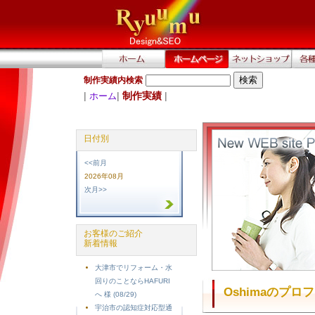
制作実績内検索
|
|
制作実績
|
ホーム
日付別
<<前月
2026年08月
次月>>
お客様のご紹介
新着情報
大津市でリフォーム・水
回りのことならHAFURI
Oshimaのプロ
へ 様 (08/29)
宇治市の認知症対応型通