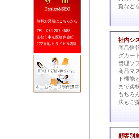
覧など
無料お見積はこちらから
TEL : 075-257-4588
京都市中京区橋弁慶町
社内シ
222番地 ヒライビル3階
商品情
グカー
管理ソ
商品マ
ト機能
まで柔
もちろ
法もご
顧客別