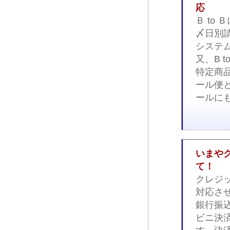
応
Ｂ to
〆日別
システ
又、B 
特定商
ール便
ールに
いまや
て！
クレジ
対応さ
銀行振
ビニ決