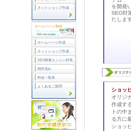
テム
を開発
ネットショップ作成
SEO
たしま
ホームページ制作
ホームページ作成
ネットショップ作成
SEO検索エンジン対策
制作流れ
オリジナ
料金一覧表
よくあるご質問
ショッ
オリジ
作成す
トの中
る方に
ショッ