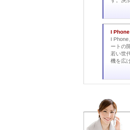
す。決
I Ph
I Ph
ートの
若い世
機を広