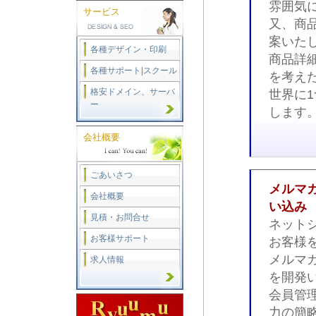
雰囲気
サービス
又、商
案いた
各種デザイン・印刷
商品詳
各種サポート|スクール
を考え
格安ドメイン、サーバ
世界に
ー
します
会社概要
ごあいさつ
メルマ
会社概要
い込み
見積・お問合せ
ネット
お客様サポート
お客様
メルマ
求人情報
を開発
会員管
力の簡