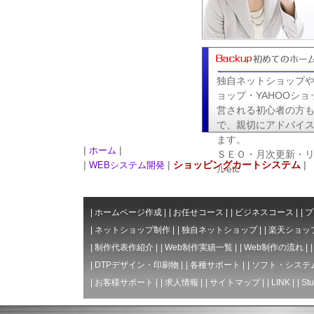
独自ネットショップ
ョップ・YAHOOショ
営される初心者の方
で、親切にアドバイ
ます。
|
|
ホーム
ＳＥＯ・月次更新・
|
|
ショッピングカートシステム
|
WEBシステム開発
ルetc
|
ホームページ作成
|
|
お任せコース
|
|
ビジネスコース
|
|
プ
|
ネットショップ制作
|
|
独自ネットショップ
|
|
楽天ショッ
|
制作代表作紹介
|
|
Web制作実績一覧
|
|
Web制作の流れ
|
|
DTPデザイン・印刷物
|
|
各種サポート
|
|
ソフト・システ
|
お客様サポート
|
|
求人情報
|
|
サイトマップ
|
|
LINK
|
|
Stu