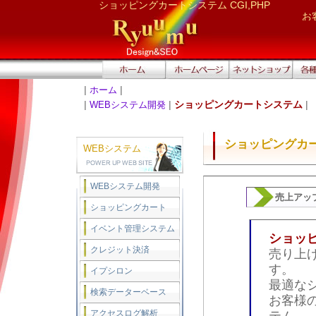
ショッピングカートシステム CGI,PHP
お
トップページ
ホームページ
ネットショッ
デザ
|
|
ホーム
へ
作成｜制作
プ作成
刷
|
|
ショッピングカートシステム
|
WEBシステム開発
ショッピングカ
WEBシステム
WEBシステム開発
売上アッ
ショッピングカート
イベント管理システム
ショッ
クレジット決済
売り上
す。
イプシロン
最適な
検索データーベース
お客様
アクセスログ解析